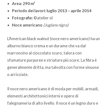
Area:
290 m²
Periodo dei lavori:
luglio 2013 – aprile 2014
Fotografie:
©atelier oï
Noce americano
(
Juglans nigra)
L’American black walnut (noce nero americano) ha un
alburno bianco crema e un durame che va dal
marroncino al cioccolato scuro, talora con
sfumature purpuree e striature più scure. La fibra è
generalmente dritta, ma talvolta con forme sinuose
o arricciate.
Il noce nero americano è di moda per mobili, armadi,
elementi architettonici interni e opere di
falegnameria di alto livello. Il noce è un legno duro e