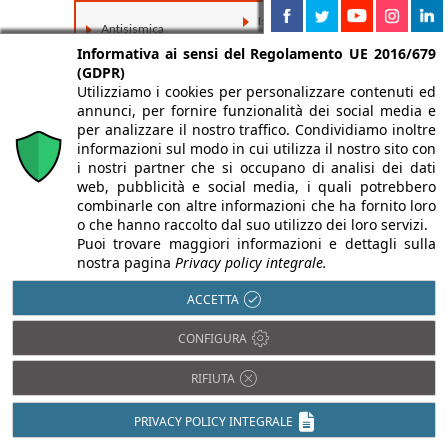
Isolamento termico
Antisismica
Luce in Architettura
Informativa ai sensi del Regolamento UE 2016/679
Barriere
(GDPR)
Architettoniche
Prevenzione
Utilizziamo i cookies per personalizzare contenuti ed
incendi
BIM
annunci, per fornire funzionalità dei social media e
Restauro e
Domotica
per analizzare il nostro traffico. Condividiamo inoltre
Ristrutturazioni
informazioni sul modo in cui utilizza il nostro sito con
Efficienza
Sostenibilità e
i nostri partner che si occupano di analisi dei dati
energetica
Bioedilizia
web, pubblicità e social media, i quali potrebbero
Impiantistica
combinarle con altre informazioni che ha fornito loro
Isolamento acustico
o che hanno raccolto dal suo utilizzo dei loro servizi.
Puoi trovare maggiori informazioni e dettagli sulla
nostra pagina
Privacy policy integrale.
ACCETTA
CONFIGURA
RIFIUTA
PRIVACY POLICY INTEGRALE