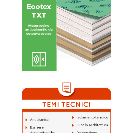
Isolamento termico
Antisismica
Luce in Architettura
Barriere
Architettoniche
Prevenzione