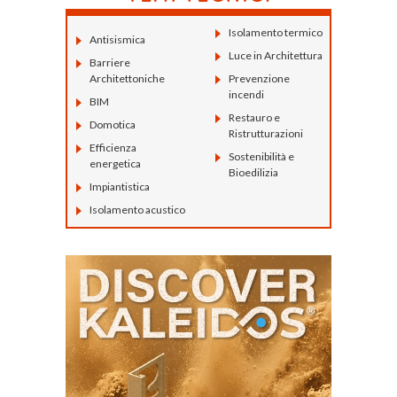
Isolamento termico
Antisismica
Luce in Architettura
Barriere
Architettoniche
Prevenzione
incendi
BIM
Restauro e
Domotica
Ristrutturazioni
Efficienza
Sostenibilità e
energetica
Bioedilizia
Impiantistica
Isolamento acustico