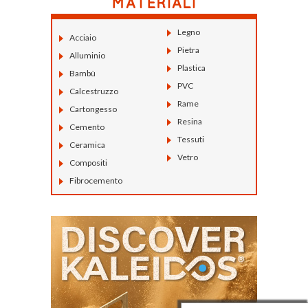
Legno
Acciaio
Pietra
Alluminio
Plastica
Bambù
PVC
Calcestruzzo
Rame
Cartongesso
Resina
Cemento
Tessuti
Ceramica
Vetro
Compositi
Fibrocemento