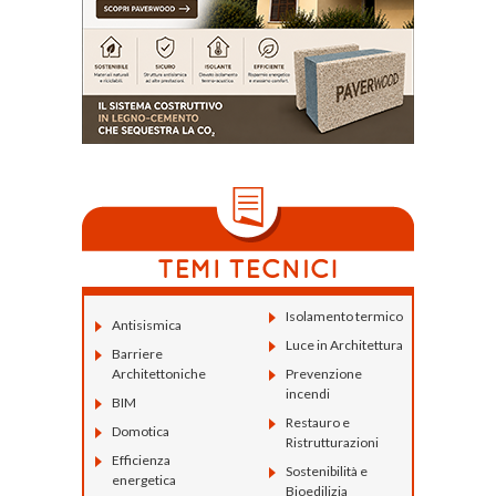
Isolamento termico
Antisismica
Luce in Architettura
Barriere
Architettoniche
Prevenzione
incendi
BIM
Restauro e
Domotica
Ristrutturazioni
Efficienza
Sostenibilità e
energetica
Bioedilizia