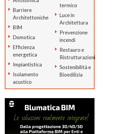
Antisismica
termico
Barriere
Luce in
Architettoniche
Architettura
BIM
Prevenzione
Domotica
incendi
Efficienza
Restauro e
energetica
Ristrutturazioni
Impiantistica
Sostenibilità e
Isolamento
Bioedilizia
acustico