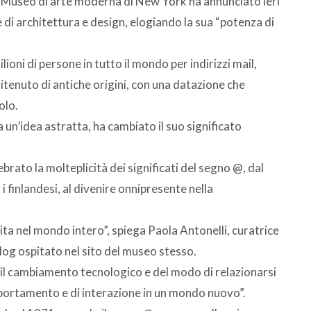
il Museo di arte moderna di New York ha annunciato ieri
e di architettura e design, elogiando la sua “potenza di
oni di persone in tutto il mondo per indirizzi mail,
ritenuto di antiche origini, con una datazione che
olo.
un’idea astratta, ha cambiato il suo significato
brato la molteplicità dei significati del segno @, dal
i finlandesi, al divenire onnipresente nella
vita nel mondo intero”, spiega Paola Antonelli, curatrice
blog ospitato nel sito del museo stesso.
il cambiamento tecnologico e del modo di relazionarsi
portamento e di interazione in un mondo nuovo”.