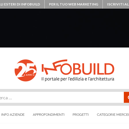
LI ESTERI DI INFOBUILD
PER IL TUO WEB MARKETING
ISCRIVITI 
rca
INFO AZIENDE
APPROFONDIMENTI
PROGETTI
CATEGORIE MERCE