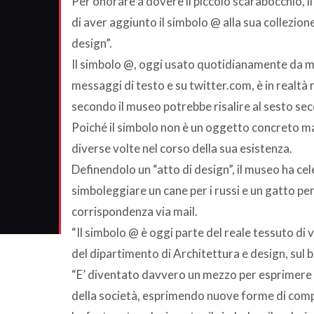
Per onorare a dovere il piccolo scarabocchio, 
di aver aggiunto il simbolo @ alla sua collezion
design”.
Il simbolo @, oggi usato quotidianamente da mili
messaggi di testo e su twitter.com, è in realtà 
secondo il museo potrebbe risalire al sesto sec
Poiché il simbolo non è un oggetto concreto ma 
diverse volte nel corso della sua esistenza.
Definendolo un “atto di design”, il museo ha cele
simboleggiare un cane per i russi e un gatto per 
corrispondenza via mail.
“Il simbolo @ è oggi parte del reale tessuto di 
del dipartimento di Architettura e design, sul 
“E’ diventato davvero un mezzo per esprimere 
della società, esprimendo nuove forme di com