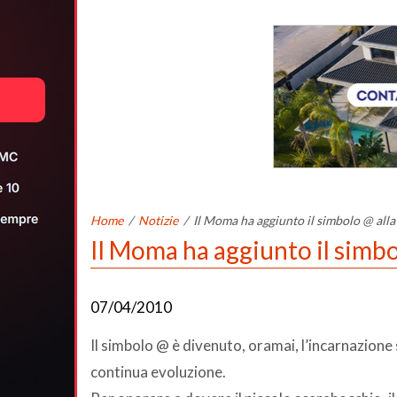
Home
/
Notizie
/
Il Moma ha aggiunto il simbolo @ alla
Il Moma ha aggiunto il simbo
07/04/2010
Il simbolo @ è divenuto, oramai, l’incarnazione s
continua evoluzione.