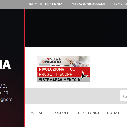
INFOBUILDENERGIA
CASAOGGIDOMANI
I PORTA
Ce
AZIENDE
PRODOTTI
TEMI TECNICI
NOTIZIE