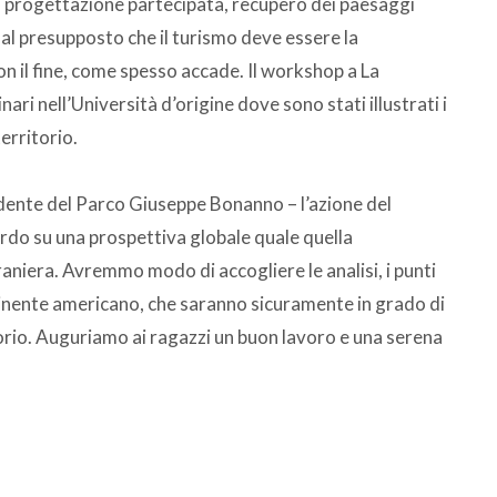
di progettazione partecipata, recupero dei paesaggi
e dal presupposto che il turismo deve essere la
on il fine, come spesso accade. Il workshop a La
ri nell’Università d’origine dove sono stati illustrati i
erritorio.
idente del Parco Giuseppe Bonanno – l’azione del
ardo su una prospettiva globale quale quella
aniera. Avremmo modo di accogliere le analisi, i punti
ontinente americano, che saranno sicuramente in grado di
torio. Auguriamo ai ragazzi un buon lavoro e una serena