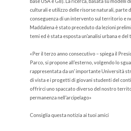
base USA e G8). La ricerca, basata su modelli 
culturali e utilizzo delle risorse naturali, part
conseguenza di un intervento sul territorio e n
Maddalena è stato preceduto da lezioni prelimina
temi ed è stata esposta un’analisi urbana e del t
«Per il terzo anno consecutivo – spiega il Pres
Parco, si propone all’esterno, volgendo lo sgu
rappresentata da un’ importante Università str
di vista e i progetti di giovani studenti del c
offrirci uno spaccato diverso del nostro terri
permanenza nell’arcipelago»
Consiglia questa notizia ai tuoi amici