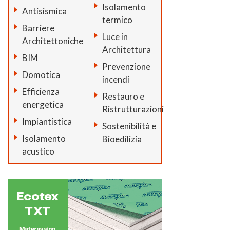
Isolamento
Antisismica
termico
Barriere
Luce in
Architettoniche
Architettura
BIM
Prevenzione
Domotica
incendi
Efficienza
Restauro e
energetica
Ristrutturazioni
Impiantistica
Sostenibilità e
Isolamento
Bioedilizia
acustico