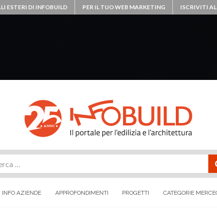
LI ESTERI DI INFOBUILD
PER IL TUO WEB MARKETING
ISCRIVITI 
rca
INFO AZIENDE
APPROFONDIMENTI
PROGETTI
CATEGORIE MERCE