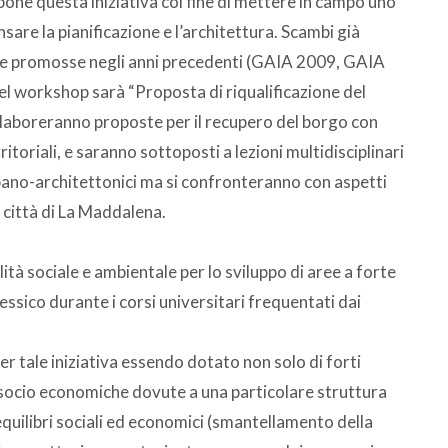
one questa iniziativa col fine di mettere in campo uno
sare la pianificazione e l’architettura. Scambi già
ienze promosse negli anni precedenti (GAIA 2009, GAIA
el workshop sarà “Proposta di riqualificazione del
 elaboreranno proposte per il recupero del borgo con
itoriali, e saranno sottoposti a lezioni multidisciplinari
rbano-architettonici ma si confronteranno con aspetti
a città di La Maddalena.
ilità sociale e ambientale per lo sviluppo di aree a forte
essico durante i corsi universitari frequentati dai
per tale iniziativa essendo dotato non solo di forti
 socio economiche dovute a una particolare struttura
equilibri sociali ed economici (smantellamento della