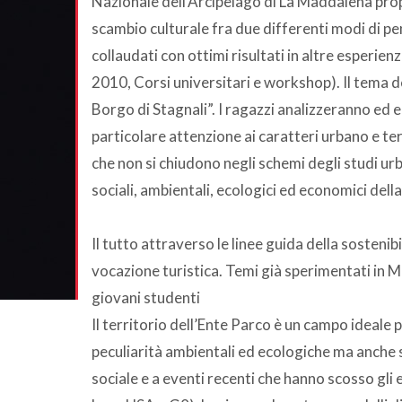
Nazionale dell’Arcipelago di La Maddalena prop
scambio culturale fra due differenti modi di pen
collaudati con ottimi risultati in altre esper
2010, Corsi universitari e workshop). Il tema d
Borgo di Stagnali”. I ragazzi analizzeranno ed
particolare attenzione ai caratteri urbano e terr
che non si chiudono negli schemi degli studi u
sociali, ambientali, ecologici ed economici dell
Il tutto attraverso le linee guida della sostenib
vocazione turistica. Temi già sperimentati in M
giovani studenti
Il territorio dell’Ente Parco è un campo ideale 
peculiarità ambientali ed ecologiche ma anche
sociale e a eventi recenti che hanno scosso gli 