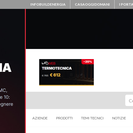
INFOBUILDENERGIA
CASAOGGIDOMANI
I PORTA
Ce
AZIENDE
PRODOTTI
TEMI TECNICI
NOTIZIE