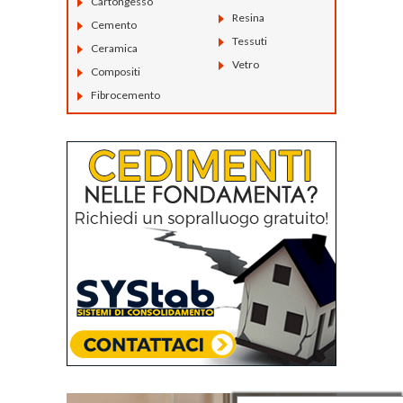
Cartongesso
Resina
Cemento
Tessuti
Ceramica
Vetro
Compositi
Fibrocemento