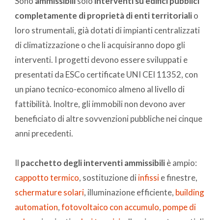
Sono
ammissibili
solo
interventi su edifici pubblici
completamente di proprietà di enti territoriali
o
loro strumentali, già dotati di impianti centralizzati
di climatizzazione o che li acquisiranno dopo gli
interventi. I progetti devono essere sviluppati e
presentati da ESCo certificate UNI CEI 11352, con
un piano tecnico-economico almeno al livello di
fattibilità. Inoltre, gli immobili non devono aver
beneficiato di altre sovvenzioni pubbliche nei cinque
anni precedenti.
Il
pacchetto degli interventi ammissibili
è ampio:
cappotto termico
, sostituzione di
infissi
e finestre,
schermature solari
, illuminazione efficiente,
building
automation
,
fotovoltaico con accumulo
,
pompe di