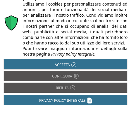
Utilizziamo i cookies per personalizzare contenuti ed
annunci, per fornire funzionalità dei social media e
per analizzare il nostro traffico. Condividiamo inoltre
informazioni sul modo in cui utilizza il nostro sito con
i nostri partner che si occupano di analisi dei dati
web, pubblicità e social media, i quali potrebbero
combinarle con altre informazioni che ha fornito loro
o che hanno raccolto dal suo utilizzo dei loro servizi.
Puoi trovare maggiori informazioni e dettagli sulla
nostra pagina
Privacy policy integrale.
ACCETTA
CONFIGURA
Chi siamo
Autori
Per la tua pubblicità
Iscriviti alla
newsletter
RIFIUTA
PRIVACY POLICY INTEGRALE
Infobuild è testata registrata presso il Tribunale di Milano al n° 63
dell’8/3/2013 - ISSN 2282-2267