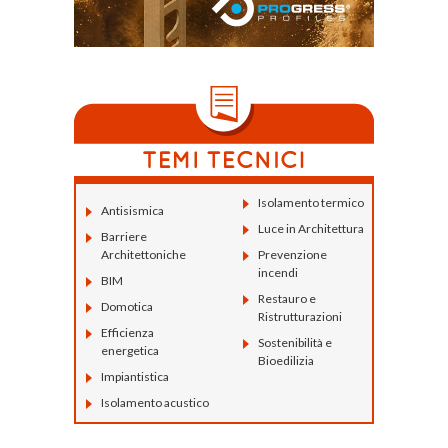
Isolamento termico
Antisismica
Luce in Architettura
Barriere
Architettoniche
Prevenzione
incendi
BIM
Restauro e
Domotica
Ristrutturazioni
Efficienza
Sostenibilità e
energetica
Bioedilizia
Impiantistica
Isolamento acustico