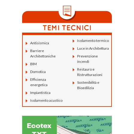
Isolamento termico
Antisismica
Luce in Architettura
Barriere
Architettoniche
Prevenzione
incendi
BIM
Restauro e
Domotica
Ristrutturazioni
Efficienza
Sostenibilità e
energetica
Bioedilizia
Impiantistica
Isolamento acustico