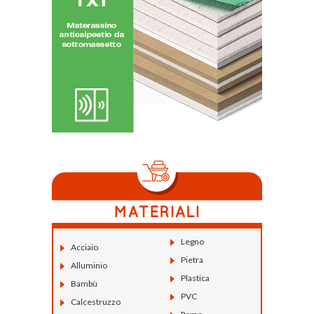
Legno
Acciaio
Pietra
Alluminio
Plastica
Bambù
PVC
Calcestruzzo