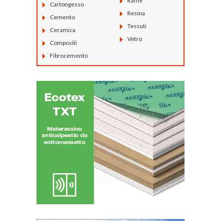
Rame
Cartongesso
Resina
Cemento
Tessuti
Ceramica
Vetro
Compositi
Fibrocemento