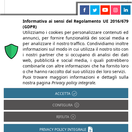
Informativa ai sensi del Regolamento UE 2016/679
(GDPR)
Utilizziamo i cookies per personalizzare contenuti ed
annunci, per fornire funzionalità dei social media e
per analizzare il nostro traffico. Condividiamo inoltre
informazioni sul modo in cui utilizza il nostro sito con
i nostri partner che si occupano di analisi dei dati
web, pubblicità e social media, i quali potrebbero
Chi siamo
Autori
Per la tua pubblicità
Iscriviti alla
combinarle con altre informazioni che ha fornito loro
newsletter
o che hanno raccolto dal suo utilizzo dei loro servizi.
Puoi trovare maggiori informazioni e dettagli sulla
nostra pagina
Privacy policy integrale.
ACCETTA
Infobuild è testata registrata presso il Tribunale di Milano al n° 63
CONFIGURA
dell’8/3/2013 - ISSN 2282-2267
© 2000-2026 Infoweb srl - P.IVA 13155920153 - Tutti i diritti
RIFIUTA
riservati |
Privacy
PRIVACY POLICY INTEGRALE