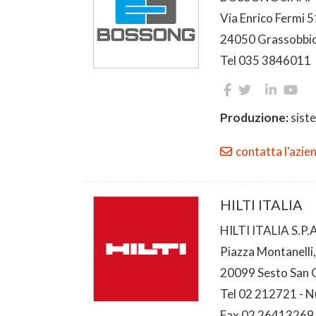
Via Enrico Fermi 5
24050 Grassobbi
Tel 035 3846011
Produzione:
siste
contatta l'azie
HILTI ITALIA
HILTI ITALIA S.P.A
Piazza Montanelli
20099 Sesto San 
Tel 02 212721 - 
Fax 02 26413269