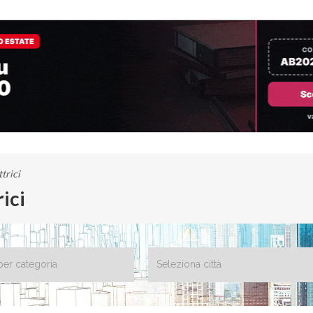
trici
rici