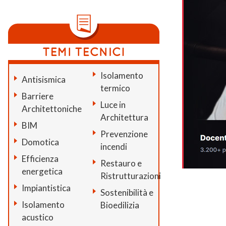
Isolamento
Antisismica
termico
Barriere
Luce in
Architettoniche
Architettura
BIM
Prevenzione
Domotica
incendi
Efficienza
Restauro e
energetica
Ristrutturazioni
Impiantistica
Sostenibilità e
Isolamento
Bioedilizia
acustico