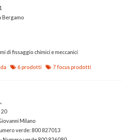
1
o Bergamo
mi di fissaggio chimici e meccanici
nda
6 prodotti
7 focus prodotti
.
, 20
Giovanni Milano
Numero verde: 800 827013
 - Numero verde 800 826080