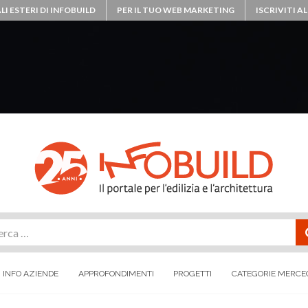
LI ESTERI DI INFOBUILD
PER IL TUO WEB MARKETING
ISCRIVITI 
rca
INFO AZIENDE
APPROFONDIMENTI
PROGETTI
CATEGORIE MERCE