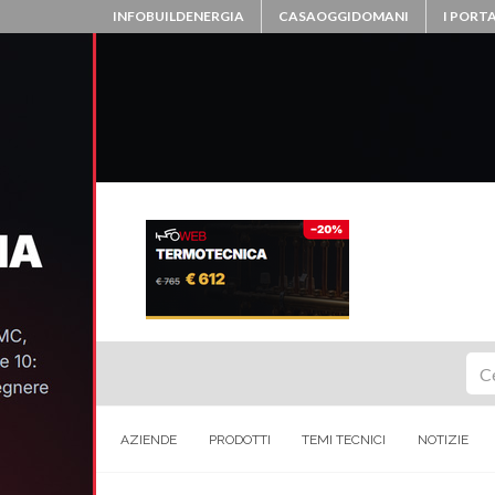
INFOBUILDENERGIA
CASAOGGIDOMANI
I PORTA
Ce
AZIENDE
PRODOTTI
TEMI TECNICI
NOTIZIE