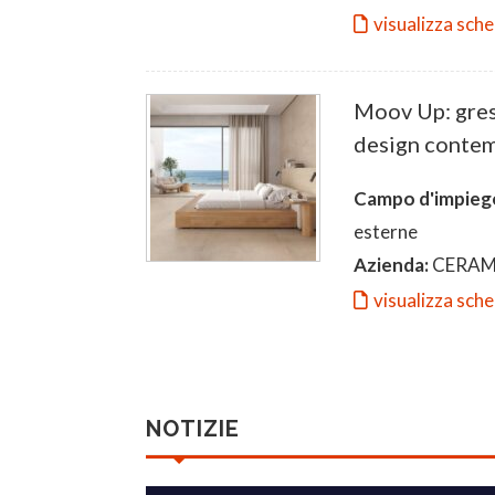
visualizza sch
Moov Up: gres
design conte
Campo d'impieg
esterne
Azienda:
CERAM
visualizza sch
NOTIZIE