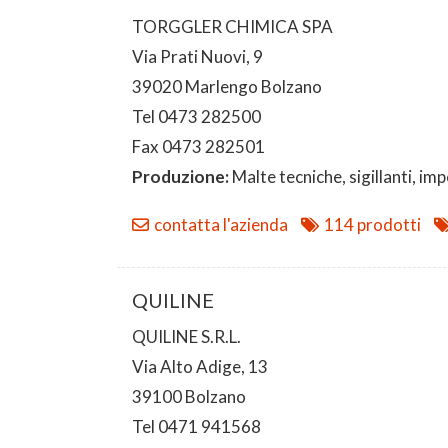
TORGGLER CHIMICA SPA
Via Prati Nuovi, 9
39020 Marlengo Bolzano
Tel 0473 282500
Fax 0473 282501
Produzione:
Malte tecniche, sigillanti, im
contatta l'azienda
114 prodotti
QUILINE
QUILINE S.R.L.
Via Alto Adige, 13
39100 Bolzano
Tel 0471 941568