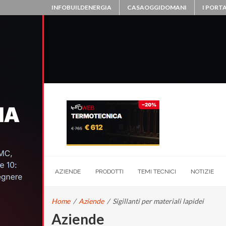
INFOBUILDENERGIA
CASAOGGIDOMANI
I PORTA
AZIENDE
PRODOTTI
TEMI TECNICI
NOTIZIE
Home
/
Aziende
/
Sigillanti per materiali lapidei
Aziende