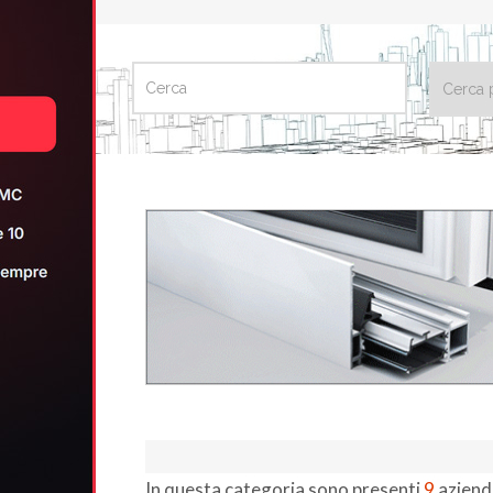
CERCA
In questa categoria sono presenti
9
aziend