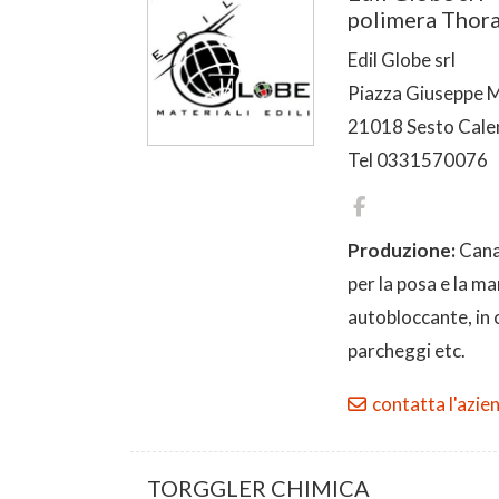
polimera Thor
Edil Globe srl
Piazza Giuseppe M
21018 Sesto Cale
Tel 0331570076
Produzione:
Cana
per la posa e la m
autobloccante, in c
parcheggi etc.
contatta l'azie
TORGGLER CHIMICA