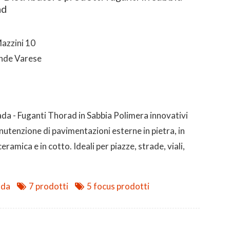
ad
azzini 10
nde Varese
da - Fuganti Thorad in Sabbia Polimera innovativi
anutenzione di pavimentazioni esterne in pietra, in
eramica e in cotto. Ideali per piazze, strade, viali,
nda
7 prodotti
5 focus prodotti