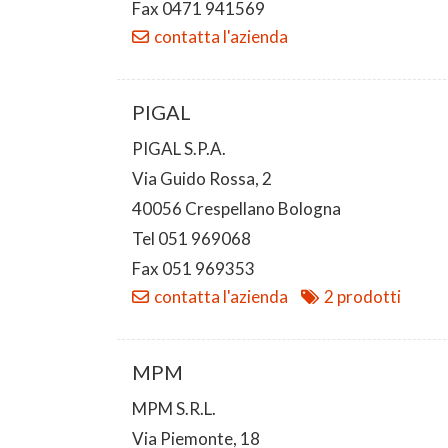
Fax 0471 941569
contatta l'azienda
PIGAL
PIGAL S.P.A.
Via Guido Rossa, 2
40056 Crespellano Bologna
Tel 051 969068
Fax 051 969353
contatta l'azienda
2 prodotti
MPM
MPM S.R.L.
Via Piemonte, 18