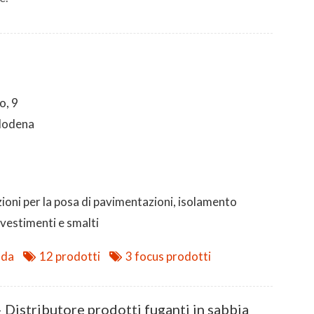
o, 9
Modena
zioni per la posa di pavimentazioni, isolamento
ivestimenti e smalti
nda
12 prodotti
3 focus prodotti
– Distributore prodotti fuganti in sabbia