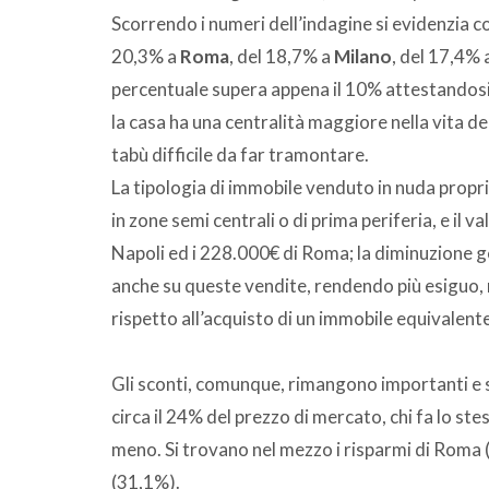
Scorrendo i numeri dell’indagine si evidenzia c
20,3% a
Roma
, del 18,7% a
Milano
, del 17,4% 
percentuale supera appena il 10% attestandosi
la casa ha una centralità maggiore nella vita deg
tabù difficile da far tramontare.
La tipologia di immobile venduto in nuda proprie
in zone semi centrali o di prima periferia, e il v
Napoli ed i 228.000€ di Roma; la diminuzione g
anche su queste vendite, rendendo più esiguo, r
rispetto all’acquisto di un immobile equivalente
Gli sconti, comunque, rimangono importanti e 
circa il 24% del prezzo di mercato, chi fa lo st
meno. Si trovano nel mezzo i risparmi di Roma
(31,1%).