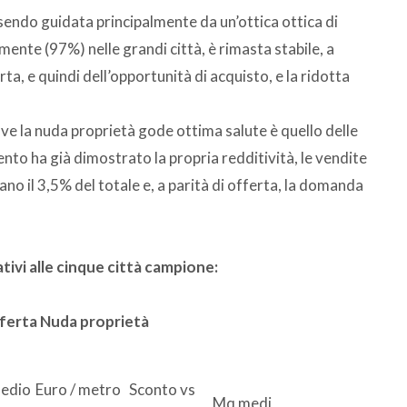
sendo guidata principalmente da un’ottica ottica di
nte (97%) nelle grandi città, è rimasta stabile, a
ta, e quindi dell’opportunità di acquisto, e la ridotta
ove la nuda proprietà gode ottima salute è quello delle
nto ha già dimostrato la propria redditività, le vendite
no il 3,5% del totale e, a parità di offerta, la domanda
lativi alle cinque città campione:
ferta Nuda proprietà
medio
Euro / metro
Sconto vs
Mq medi