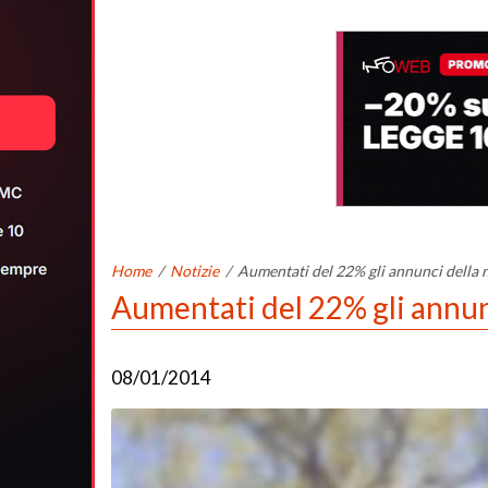
Home
/
Notizie
/
Aumentati del 22% gli annunci della 
Aumentati del 22% gli annun
08/01/2014