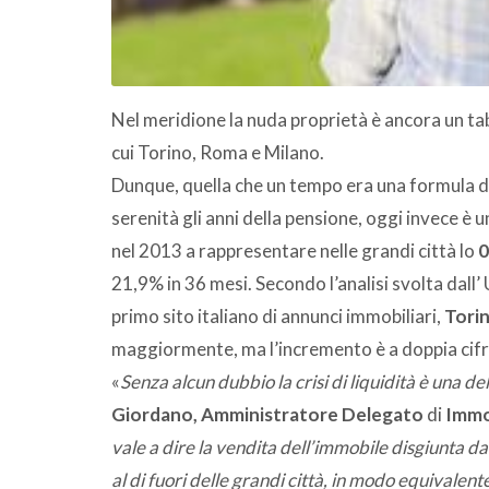
Nel meridione la nuda proprietà è ancora un tabù
cui Torino, Roma e Milano.
Dunque, quella che un tempo era una formula di
serenità gli anni della pensione, oggi invece è
nel 2013 a rappresentare nelle grandi città lo
0
21,9% in 36 mesi. Secondo l’analisi svolta dall’ 
primo sito italiano di annunci immobiliari,
Tori
maggiormente, ma l’incremento è a doppia cifra 
«
Senza alcun dubbio la crisi di liquidità è una d
Giordano, Amministratore Delegato
di
Immob
vale a dire la vendita dell’immobile disgiunta dal
al di fuori delle grandi città, in modo equivalente