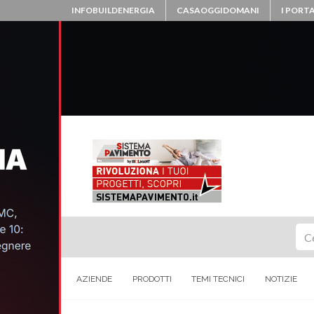
INFOBUILDENERGIA
CASAOGGIDOMANI
I PORTA
Ce
AZIENDE
PRODOTTI
TEMI TECNICI
NOTIZIE