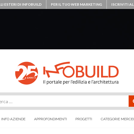
LI ESTERI DI INFOBUILD
PER IL TUO WEB MARKETING
ISCRIVITI 
rca
INFO AZIENDE
APPROFONDIMENTI
PROGETTI
CATEGORIE MERCE