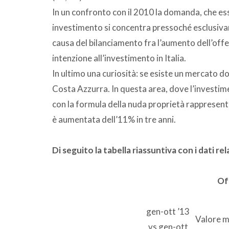
In un confronto con il 2010 la domanda, che es
investimento si concentra pressoché esclusivame
causa del bilanciamento fra l’aumento dell’offer
intenzione all’investimento in Italia.
In ultimo una curiosità: se esiste un mercato d
Costa Azzurra. In questa area, dove l’investime
con la formula della nuda proprietà rappresenta
è aumentata dell’11% in tre anni.
Di seguito la tabella riassuntiva con i dati re
Of
gen-ott ’13
Valore 
vs gen-ott