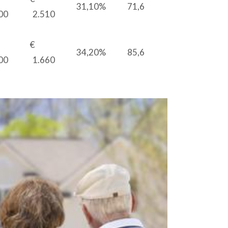
31,10%
71,6
00
2.510
€
€
34,20%
85,6
00
1.660