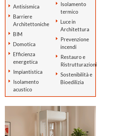
Isolamento
Antisismica
termico
Barriere
Luce in
Architettoniche
Architettura
BIM
Prevenzione
Domotica
incendi
Efficienza
Restauro e
energetica
Ristrutturazioni
Impiantistica
Sostenibilità e
Isolamento
Bioedilizia
acustico