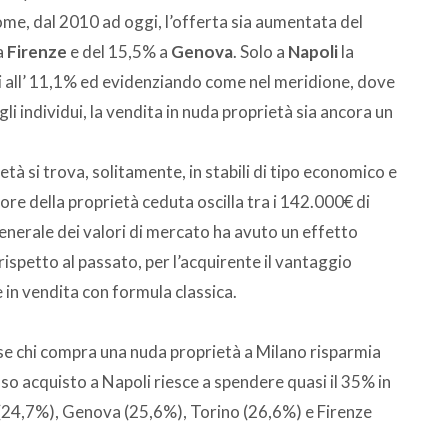
ome, dal 2010 ad oggi, l’offerta sia aumentata del
a
Firenze
e del 15,5% a
Genova
. Solo a
Napoli
la
 all’ 11,1% ed evidenziando come nel meridione, dove
li individui, la vendita in nuda proprietà sia ancora un
tà si trova, solitamente, in stabili di tipo economico e
alore della proprietà ceduta oscilla tra i 142.000€ di
enerale dei valori di mercato ha avuto un effetto
ispetto al passato, per l’acquirente il vantaggio
 in vendita con formula classica.
se chi compra una nuda proprietà a Milano risparmia
esso acquisto a Napoli riesce a spendere quasi il 35% in
 (24,7%), Genova (25,6%), Torino (26,6%) e Firenze