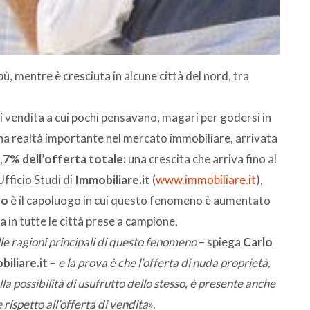
, mentre è cresciuta in alcune città del nord, tra
 vendita a cui pochi pensavano, magari per godersi in
 una realtà importante nel mercato immobiliare, arrivata
,7% dell’offerta totale:
una crescita che arriva fino al
Ufficio Studi di
Immobiliare.it
(
www.immobiliare.it
),
no
è il capoluogo in cui questo fenomeno è aumentato
in tutte le città prese a campione.
elle ragioni principali di questo fenomeno
– spiega
Carlo
iliare.it
–
e la prova è che l’offerta di nuda proprietà,
la possibilità di usufrutto dello stesso, è presente anche
 rispetto all’offerta di vendita
».