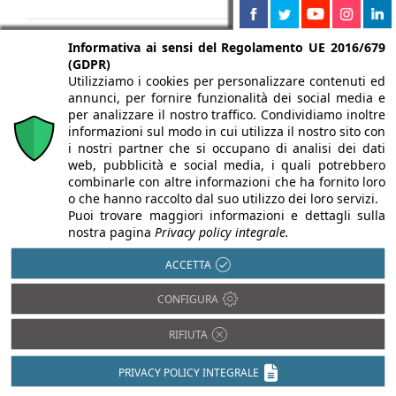
Data creazione articolo 12 gennaio 2017 – Articolo
Informativa ai sensi del Regolamento UE 2016/679
(GDPR)
aggiornato
Utilizziamo i cookies per personalizzare contenuti ed
annunci, per fornire funzionalità dei social media e
per analizzare il nostro traffico. Condividiamo inoltre
Consiglia questo approfondimento ai tuoi amici
informazioni sul modo in cui utilizza il nostro sito con
i nostri partner che si occupano di analisi dei dati
web, pubblicità e social media, i quali potrebbero
combinarle con altre informazioni che ha fornito loro
o che hanno raccolto dal suo utilizzo dei loro servizi.
Puoi trovare maggiori informazioni e dettagli sulla
Commenta questo approfondimento
nostra pagina
Privacy policy integrale.
ACCETTA
CONFIGURA
RIFIUTA
PRIVACY POLICY INTEGRALE