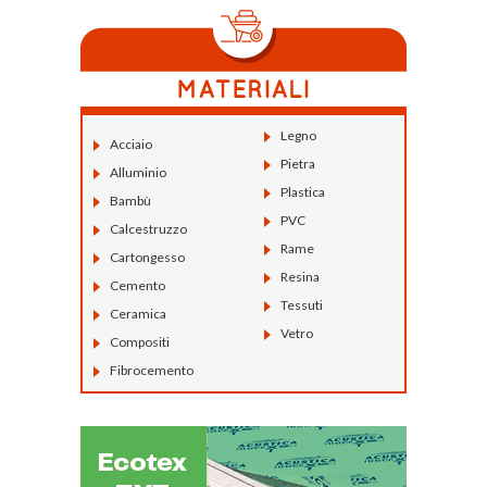
Legno
Acciaio
Pietra
Alluminio
Plastica
Bambù
PVC
Calcestruzzo
Rame
Cartongesso
Resina
Cemento
Tessuti
Ceramica
Vetro
Compositi
Fibrocemento