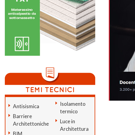
Isolamento
Antisismica
termico
Barriere
Luce in
Architettoniche
Architettura
BIM