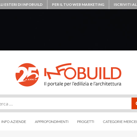
LI ESTERI DI INFOBUILD
PER IL TUO WEB MARKETING
ISCRIVITI 
rca
INFO AZIENDE
APPROFONDIMENTI
PROGETTI
CATEGORIE MERCE