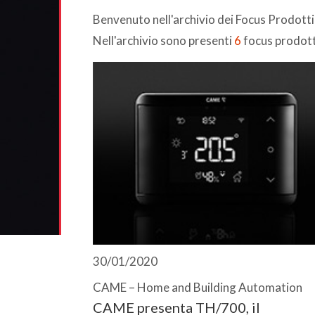
Benvenuto nell'archivio dei Focus Prodott
Nell'archivio sono presenti
6
focus prodott
30/01/2020
CAME – Home and Building Automation
CAME presenta TH/700, il