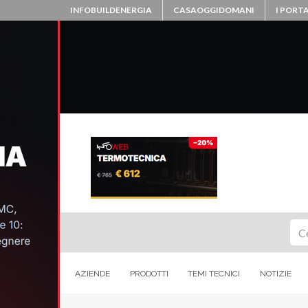
INFOBUILDENERGIA
CASAOGGIDOMANI
I PORTA
Ce
AZIENDE
PRODOTTI
TEMI TECNICI
NOTIZIE