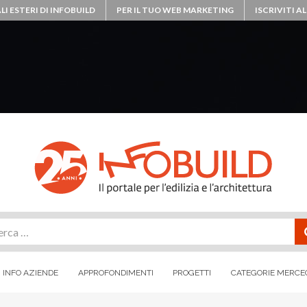
LI ESTERI DI INFOBUILD
PER IL TUO WEB MARKETING
ISCRIVITI 
rca
INFO AZIENDE
APPROFONDIMENTI
PROGETTI
CATEGORIE MERCE