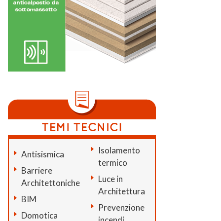
Isolamento
Antisismica
termico
Barriere
Luce in
Architettoniche
Architettura
BIM
Prevenzione
Domotica
incendi