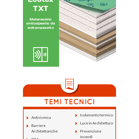
Isolamento termico
Antisismica
Luce in Architettura
Barriere
Architettoniche
Prevenzione
incendi