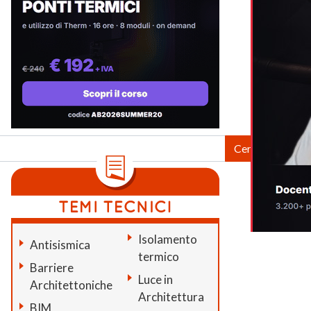
Isolamento
Antisismica
termico
Barriere
Luce in
Architettoniche
Architettura
BIM