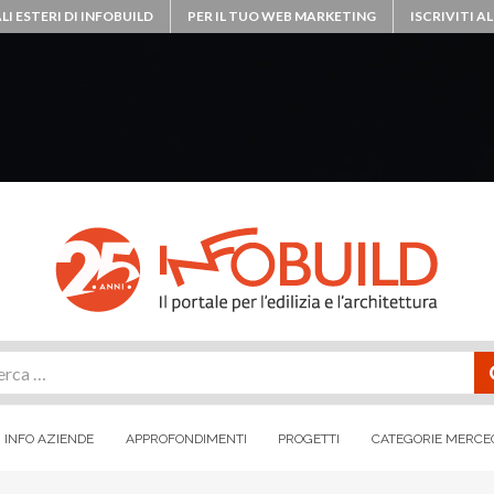
LI ESTERI DI INFOBUILD
PER IL TUO WEB MARKETING
ISCRIVITI 
rca
INFO AZIENDE
APPROFONDIMENTI
PROGETTI
CATEGORIE MERCE