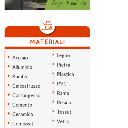
Legno
Acciaio
Pietra
Alluminio
Plastica
Bambù
PVC
Calcestruzzo
Rame
Cartongesso
Resina
Cemento
Tessuti
Ceramica
Vetro
Compositi