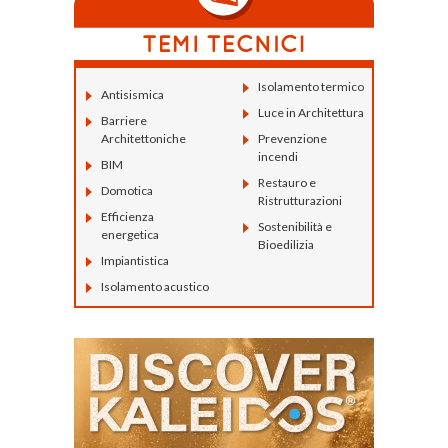
Isolamento termico
Antisismica
Luce in Architettura
Barriere
Architettoniche
Prevenzione
incendi
BIM
Restauro e
Domotica
Ristrutturazioni
Efficienza
Sostenibilità e
energetica
Bioedilizia
Impiantistica
Isolamento acustico