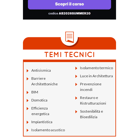
Isolamento termico
Antisismica
Luce in Architettura
Barriere
Architettoniche
Prevenzione
incendi
BIM
Restauro e
Domotica
Ristrutturazioni
Efficienza
Sostenibilità e
energetica
Bioedilizia
Impiantistica
Isolamento acustico