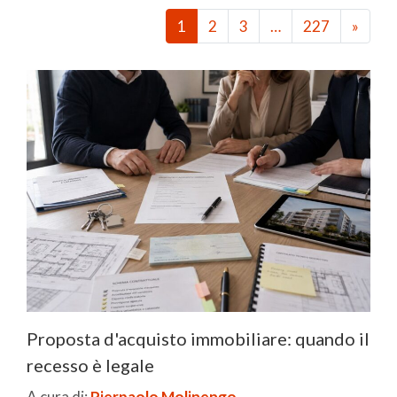
1
2
3
…
227
»
Proposta d'acquisto immobiliare: quando il
recesso è legale
A cura di:
Pierpaolo Molinengo