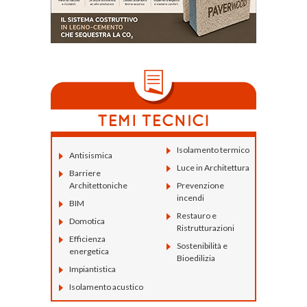
Isolamento termico
Antisismica
Luce in Architettura
Barriere
Architettoniche
Prevenzione
incendi
BIM
Restauro e
Domotica
Ristrutturazioni
Efficienza
Sostenibilità e
energetica
Bioedilizia
Impiantistica
Isolamento acustico