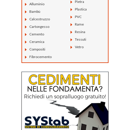
Pietra
Alluminio
Plastica
Bambù
PVC
Calcestruzzo
Rame
Cartongesso
Resina
Cemento
Tessuti
Ceramica
Vetro
Compositi
Fibrocemento