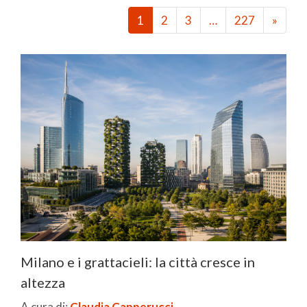
1
2
3
…
227
»
Milano e i grattacieli: la città cresce in
altezza
A cura di:
Claudia Capperucci