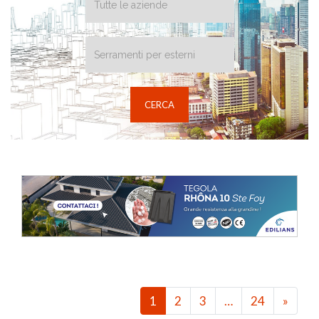
1
2
3
…
24
»