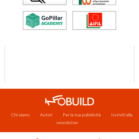
Chi siamo
Autori
Per la tua pubblicità
Iscriviti alla
newsletter