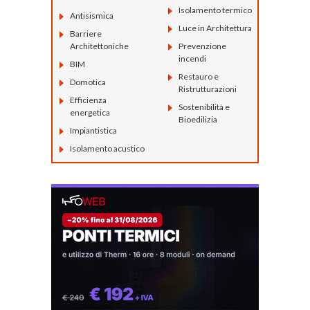
Isolamento termico
Antisismica
Luce in Architettura
Barriere
Architettoniche
Prevenzione
incendi
BIM
Restauro e
Domotica
Ristrutturazioni
Efficienza
Sostenibilità e
energetica
Bioedilizia
Impiantistica
Isolamento acustico