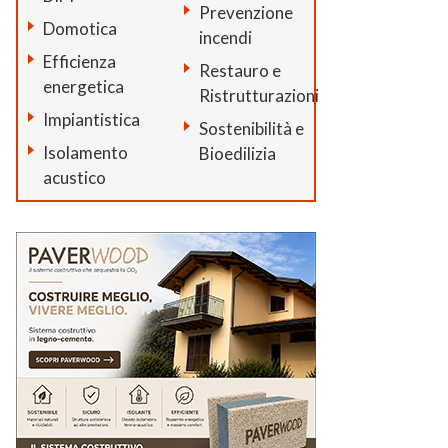
Prevenzione
Domotica
incendi
Efficienza
Restauro e
energetica
Ristrutturazioni
Impiantistica
Sostenibilità e
Isolamento
Bioedilizia
acustico