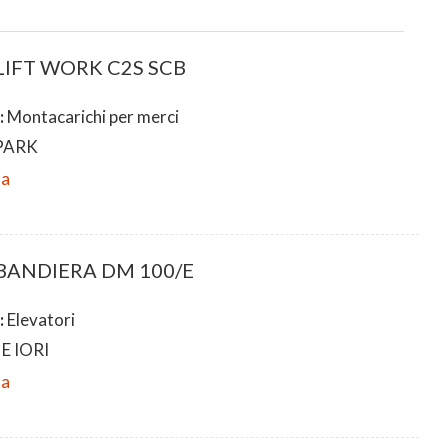
 LIFT WORK C2S SCB
:
Montacarichi per merci
PARK
da
 BANDIERA DM 100/E
:
Elevatori
E IORI
da