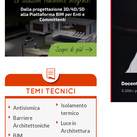
Isolamento
Antisismica
termico
Barriere
Luce in
Architettoniche
Architettura
BIM