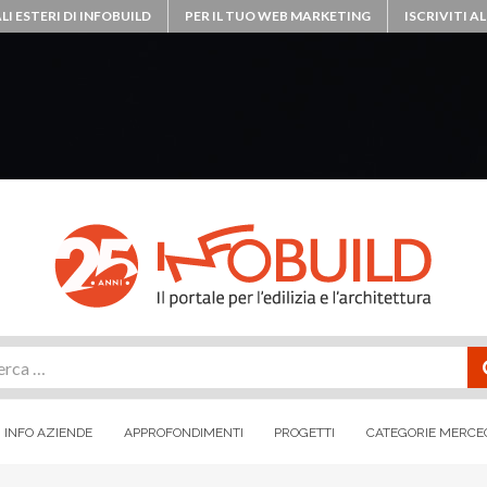
LI ESTERI DI INFOBUILD
PER IL TUO WEB MARKETING
ISCRIVITI 
rca
INFO AZIENDE
APPROFONDIMENTI
PROGETTI
CATEGORIE MERCE