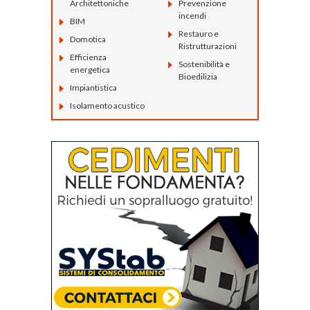
Architettoniche
Prevenzione
incendi
BIM
Restauro e
Domotica
Ristrutturazioni
Efficienza
Sostenibilità e
energetica
Bioedilizia
Impiantistica
Isolamento acustico