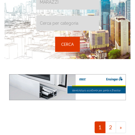
1
2
»