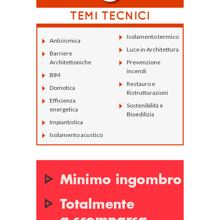
Isolamento termico
Antisismica
Luce in Architettura
Barriere
Architettoniche
Prevenzione
incendi
BIM
Restauro e
Domotica
Ristrutturazioni
Efficienza
Sostenibilità e
energetica
Bioedilizia
Impiantistica
Isolamento acustico