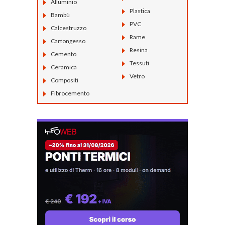
Alluminio
Plastica
Bambù
PVC
Calcestruzzo
Rame
Cartongesso
Resina
Cemento
Tessuti
Ceramica
Vetro
Compositi
Fibrocemento