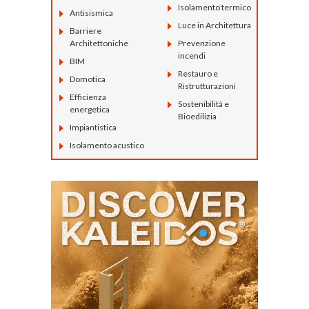
Isolamento termico
Antisismica
Luce in Architettura
Barriere
Architettoniche
Prevenzione
incendi
BIM
Restauro e
Domotica
Ristrutturazioni
Efficienza
Sostenibilità e
energetica
Bioedilizia
Impiantistica
Isolamento acustico