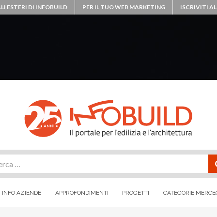
LI ESTERI DI INFOBUILD
PER IL TUO WEB MARKETING
ISCRIVITI 
rca
INFO AZIENDE
APPROFONDIMENTI
PROGETTI
CATEGORIE MERCE