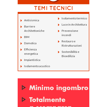
Isolamento termico
Antisismica
Luce in Architettura
Barriere
Architettoniche
Prevenzione
incendi
BIM
Restauro e
Domotica
Ristrutturazioni
Efficienza
Sostenibilità e
energetica
Bioedilizia
Impiantistica
Isolamento acustico