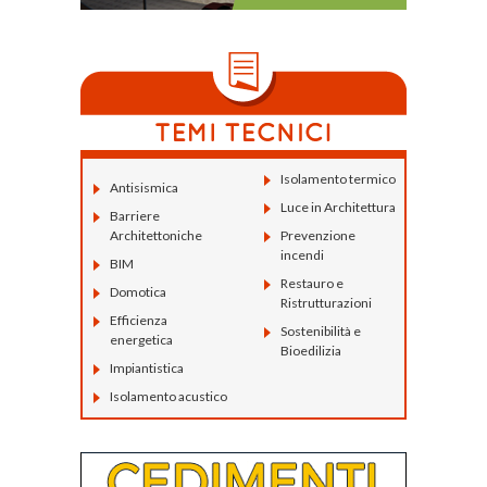
Isolamento termico
Antisismica
Luce in Architettura
Barriere
Architettoniche
Prevenzione
incendi
BIM
Restauro e
Domotica
Ristrutturazioni
Efficienza
Sostenibilità e
energetica
Bioedilizia
Impiantistica
Isolamento acustico