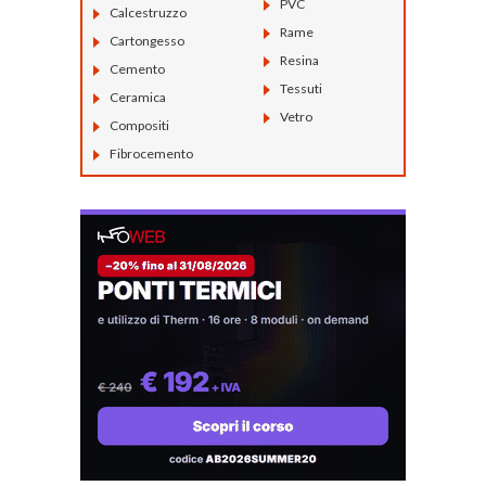
PVC
Calcestruzzo
Rame
Cartongesso
Resina
Cemento
Tessuti
Ceramica
Vetro
Compositi
Fibrocemento