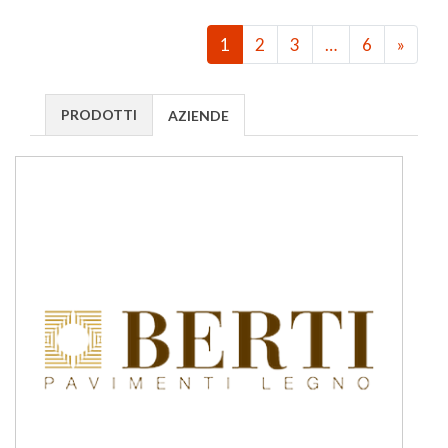
1
2
3
…
6
»
PRODOTTI
AZIENDE