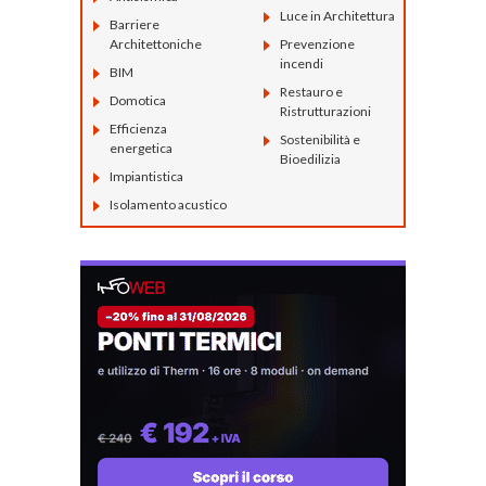
Luce in Architettura
Barriere
Architettoniche
Prevenzione
incendi
BIM
Restauro e
Domotica
Ristrutturazioni
Efficienza
Sostenibilità e
energetica
Bioedilizia
Impiantistica
Isolamento acustico