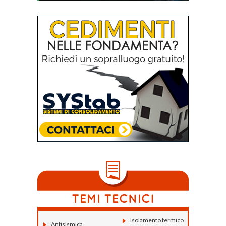
Isolamento termico
Antisismica