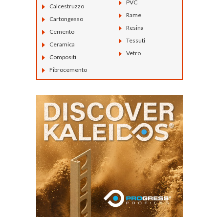
PVC
Calcestruzzo
Rame
Cartongesso
Resina
Cemento
Tessuti
Ceramica
Vetro
Compositi
Fibrocemento