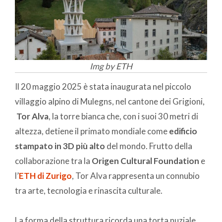
Img by ETH
Il 20 maggio 2025 è stata inaugurata nel piccolo
villaggio alpino di Mulegns, nel cantone dei Grigioni,
Tor Alva
, la torre bianca che, con i suoi 30 metri di
altezza, detiene il primato mondiale come
edificio
stampato in 3D più alto
del mondo. Frutto della
collaborazione tra la
Origen Cultural Foundation
e
l’
ETH di Zurigo
, Tor Alva rappresenta un connubio
tra arte, tecnologia e rinascita culturale.
La forma della struttura ricorda una torta nuziale