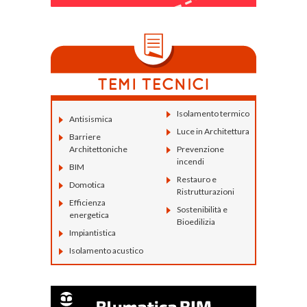
Isolamento termico
Antisismica
Luce in Architettura
Barriere
Architettoniche
Prevenzione
incendi
BIM
Restauro e
Domotica
Ristrutturazioni
Efficienza
Sostenibilità e
energetica
Bioedilizia
Impiantistica
Isolamento acustico