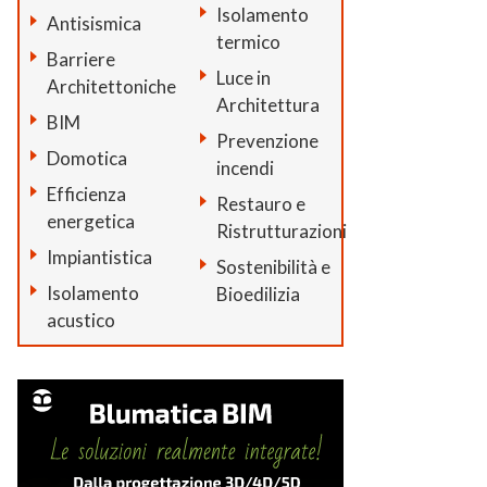
Isolamento
Antisismica
termico
Barriere
Luce in
Architettoniche
Architettura
BIM
Prevenzione
Domotica
incendi
Efficienza
Restauro e
energetica
Ristrutturazioni
Impiantistica
Sostenibilità e
Isolamento
Bioedilizia
acustico