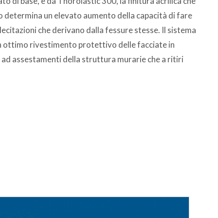
 di base, e da Thorolastic 300, la finitura acrilica che
mo determina un elevato aumento della capacità di fare
llecitazioni che derivano dalla fessure stesse. Il sistema
ttimo rivestimento protettivo delle facciate in
 ad assestamenti della struttura murarie che a ritiri