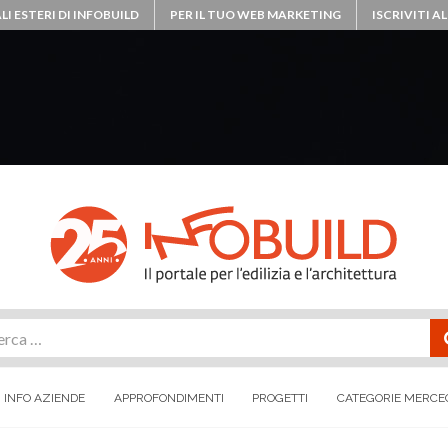
LI ESTERI DI INFOBUILD
PER IL TUO WEB MARKETING
ISCRIVITI 
rca
INFO AZIENDE
APPROFONDIMENTI
PROGETTI
CATEGORIE MERCE