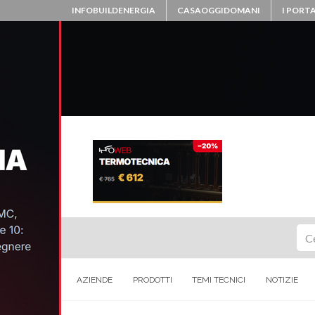
INFOBUILDENERGIA
CASAOGGIDOMANI
I PORTA
Ce
AZIENDE
PRODOTTI
TEMI TECNICI
NOTIZIE