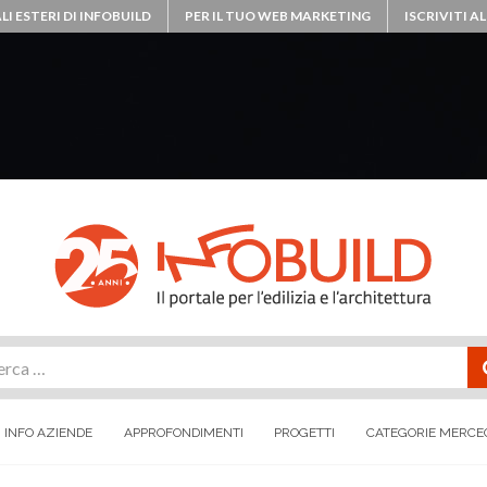
LI ESTERI DI INFOBUILD
PER IL TUO WEB MARKETING
ISCRIVITI 
rca
INFO AZIENDE
APPROFONDIMENTI
PROGETTI
CATEGORIE MERCE