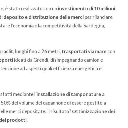
te, è stato realizzato con un
investimento di 10 milioni
di deposito e distribuzione delle merci
per rilanciare
isfare l’economia e la competitività della Sardegna,
raclit
, lunghi fino a 26 metri,
trasportati via mare
con
upporti
ideati da Grendi, disimpegnando camion e
tenzione ad aspetti quali efficienza energetica e
isfatti mediante l’
installazione di tamponature a
 50% del volume del capannone di essere gestito a
lle merci depositate. Il risultato?
Ottimizzazione dei
dei prodotti.