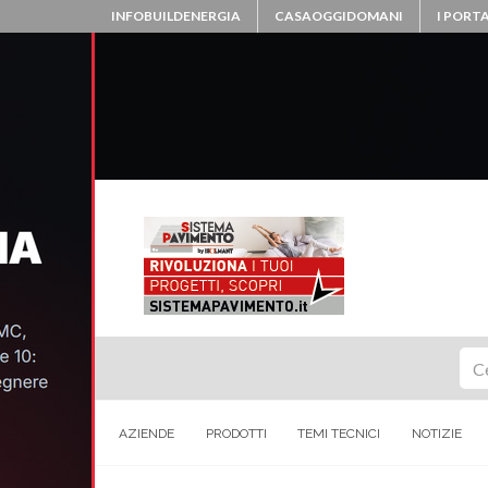
INFOBUILDENERGIA
CASAOGGIDOMANI
I PORTA
Ce
AZIENDE
PRODOTTI
TEMI TECNICI
NOTIZIE