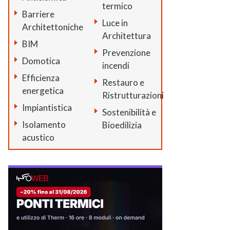
termico
Barriere
Luce in
Architettoniche
Architettura
BIM
Prevenzione
Domotica
incendi
Efficienza
Restauro e
energetica
Ristrutturazioni
Impiantistica
Sostenibilità e
Isolamento
Bioedilizia
acustico