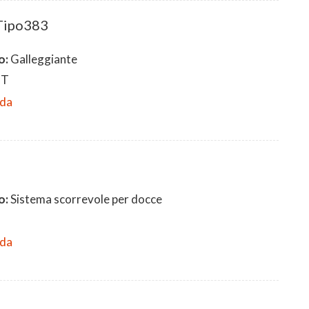
 Tipo383
o:
Galleggiante
IT
eda
o:
Sistema scorrevole per docce
eda