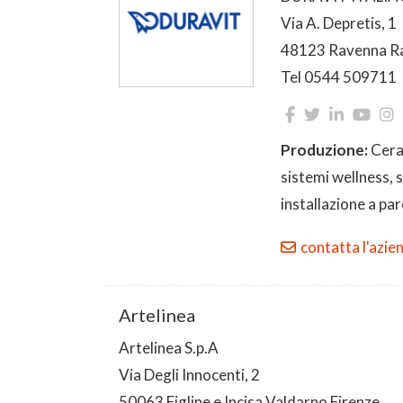
Via A. Depretis, 1
48123 Ravenna R
Tel 0544 509711
Produzione:
Ceram
sistemi wellness, s
installazione a pa
contatta l'azie
Artelinea
Artelinea S.p.A
Via Degli Innocenti, 2
50063 Figline e Incisa Valdarno Firenze