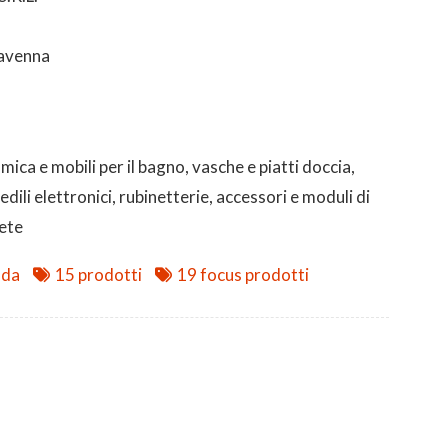
avenna
ica e mobili per il bagno, vasche e piatti doccia,
edili elettronici, rubinetterie, accessori e moduli di
rete
nda
15 prodotti
19 focus prodotti