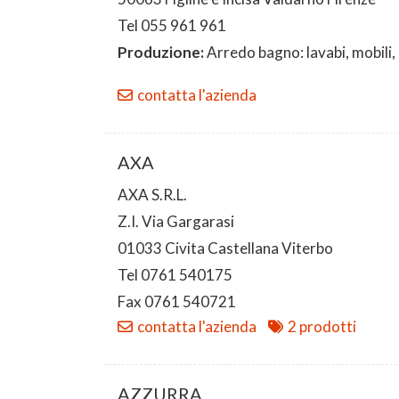
Tel 055 961 961
Produzione:
Arredo bagno: lavabi, mobili,
contatta l'azienda
AXA
AXA S.R.L.
Z.I. Via Gargarasi
01033 Civita Castellana Viterbo
Tel 0761 540175
Fax 0761 540721
contatta l'azienda
2 prodotti
AZZURRA