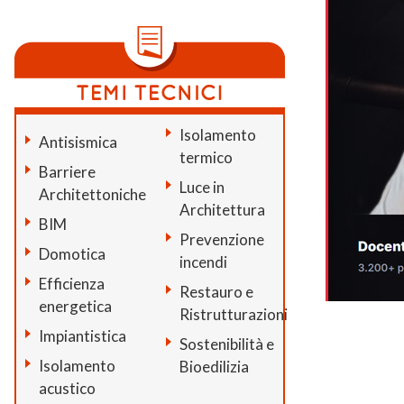
Isolamento
Antisismica
termico
Barriere
Luce in
Architettoniche
Architettura
BIM
Prevenzione
Domotica
incendi
Efficienza
Restauro e
energetica
Ristrutturazioni
Impiantistica
Sostenibilità e
Isolamento
Bioedilizia
acustico