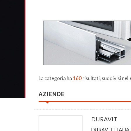
La categoria ha
160
risultati, suddivisi nel
AZIENDE
DURAVIT
DURAVIT ITALIA S