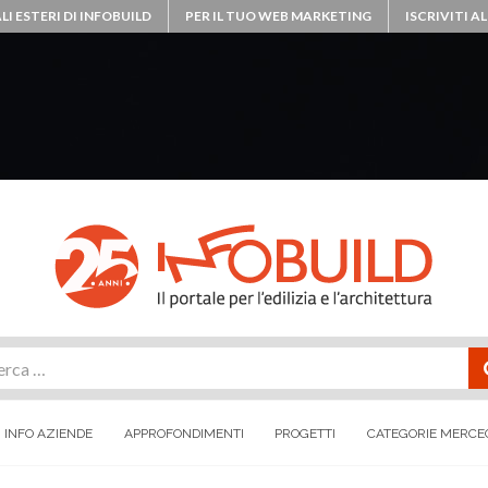
LI ESTERI DI INFOBUILD
PER IL TUO WEB MARKETING
ISCRIVITI 
rca
INFO AZIENDE
APPROFONDIMENTI
PROGETTI
CATEGORIE MERCE