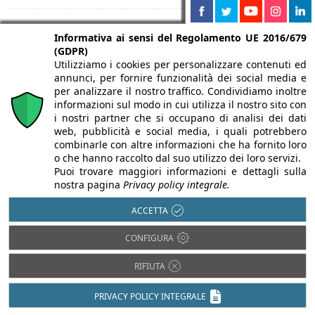
Informativa ai sensi del Regolamento UE 2016/679
(GDPR)
Utilizziamo i cookies per personalizzare contenuti ed
annunci, per fornire funzionalità dei social media e
per analizzare il nostro traffico. Condividiamo inoltre
informazioni sul modo in cui utilizza il nostro sito con
i nostri partner che si occupano di analisi dei dati
web, pubblicità e social media, i quali potrebbero
combinarle con altre informazioni che ha fornito loro
o che hanno raccolto dal suo utilizzo dei loro servizi.
FERRI
Puoi trovare maggiori informazioni e dettagli sulla
16/09/2023
nostra pagina
Privacy policy integrale.
Massimizza l’efficienza energetica della
ACCETTA
tua abitazione con FerriTHERM
CONFIGURA
Vedi tutti i focus prodotti
RIFIUTA
PRIVACY POLICY INTEGRALE