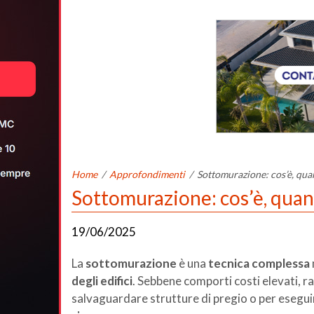
Home
/
Approfondimenti
/
Sottomurazione: cos’è, quan
Sottomurazione: cos’è, quand
19/06/2025
La
sottomurazione
è una
tecnica complessa
degli edifici
. Sebbene comporti costi elevati, r
salvaguardare strutture di pregio o per esegu