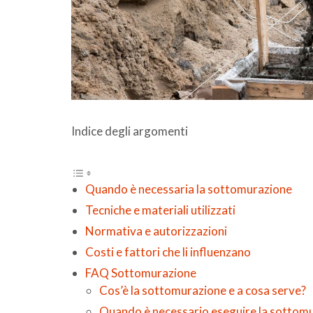
Indice degli argomenti
Quando è necessaria la sottomurazione
Tecniche e materiali utilizzati
Normativa e autorizzazioni
Costi e fattori che li influenzano
FAQ Sottomurazione
Cos’è la sottomurazione e a cosa serve?
Quando è necessario eseguire la sottom