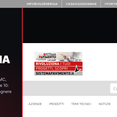
INFOBUILDENERGIA
CASAOGGIDOMANI
I PORTA
Ce
AZIENDE
PRODOTTI
TEMI TECNICI
NOTIZIE