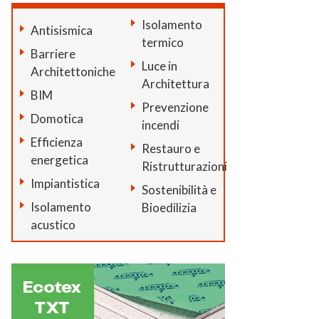
Isolamento
Antisismica
termico
Barriere
Luce in
Architettoniche
Architettura
BIM
Prevenzione
Domotica
incendi
Efficienza
Restauro e
energetica
Ristrutturazioni
Impiantistica
Sostenibilità e
Isolamento
Bioedilizia
acustico