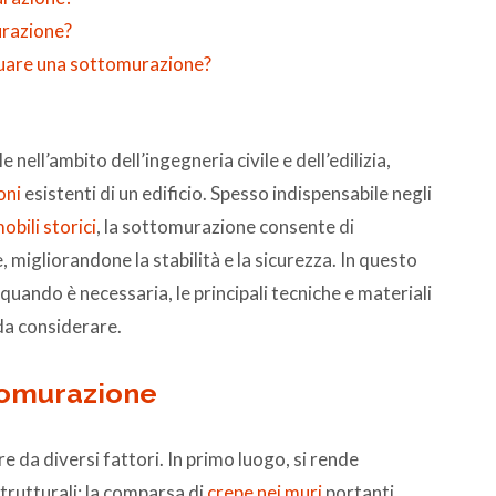
urazione?
tuare una sottomurazione?
nell’ambito dell’ingegneria civile e dell’edilizia,
oni
esistenti di un edificio. Spesso indispensabile negli
obili storici
, la sottomurazione consente di
 migliorandone la stabilità e la sicurezza. In questo
uando è necessaria, le principali tecniche e materiali
 da considerare.
tomurazione
 da diversi fattori. In primo luogo, si rende
trutturali: la comparsa di
crepe nei muri
portanti,