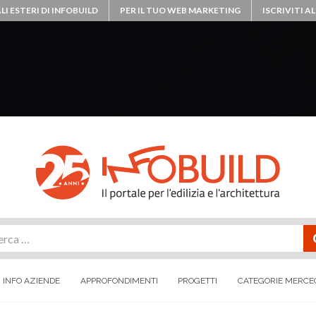
LI ESTERI DI INFOBUILD
PER IL TUO WEB MARKETING
ISCRIVITI 
rca
INFO AZIENDE
APPROFONDIMENTI
PROGETTI
CATEGORIE MERCE