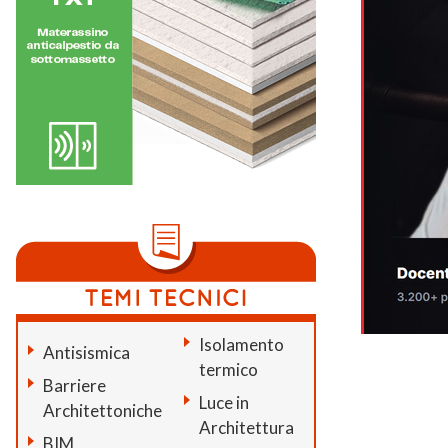
Isolamento
Antisismica
termico
Barriere
Luce in
Architettoniche
Architettura
BIM