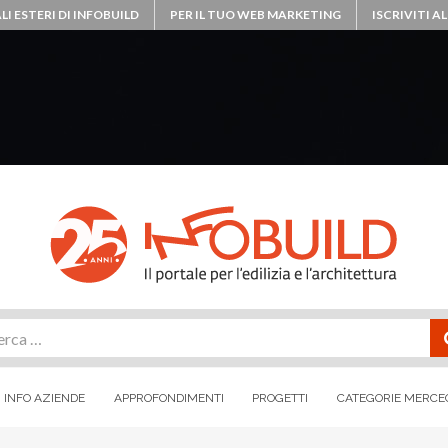
LI ESTERI DI INFOBUILD
PER IL TUO WEB MARKETING
ISCRIVITI 
rca
INFO AZIENDE
APPROFONDIMENTI
PROGETTI
CATEGORIE MERCE