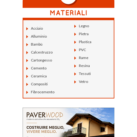
Legno
Acciaio
Pietra
Alluminio
Plastica
Bambù
PVC
Calcestruzzo
Rame
Cartongesso
Resina
Cemento
Tessuti
Ceramica
Vetro
Compositi
Fibrocemento