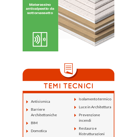
Isolamento termico
Antisismica
Luce in Architettura
Barriere
Architettoniche
Prevenzione
incendi
BIM
Restauro e
Domotica
Ristrutturazioni