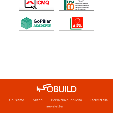
Chi siamo
Autori
Per la tua pubblicità
Iscriviti alla
newsletter