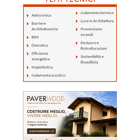
Isolamento termico
Antisismica
Luce in Architettura
Barriere
Architettoniche
Prevenzione
incendi
BIM
Restauro e
Domotica
Ristrutturazioni
Efficienza
Sostenibilità e
energetica
Bioedilizia
Impiantistica
Isolamento acustico