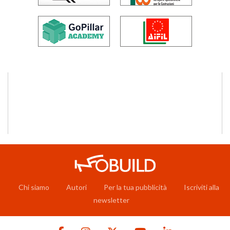
Chi siamo
Autori
Per la tua pubblicità
Iscriviti alla
newsletter