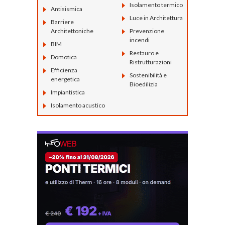
Isolamento termico
Antisismica
Luce in Architettura
Barriere
Architettoniche
Prevenzione
incendi
BIM
Restauro e
Domotica
Ristrutturazioni
Efficienza
Sostenibilità e
energetica
Bioedilizia
Impiantistica
Isolamento acustico