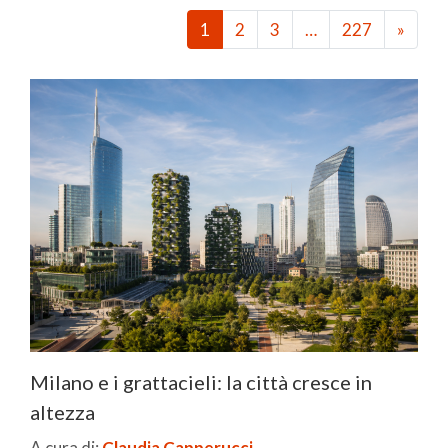
1
2
3
…
227
»
Milano e i grattacieli: la città cresce in
altezza
A cura di:
Claudia Capperucci