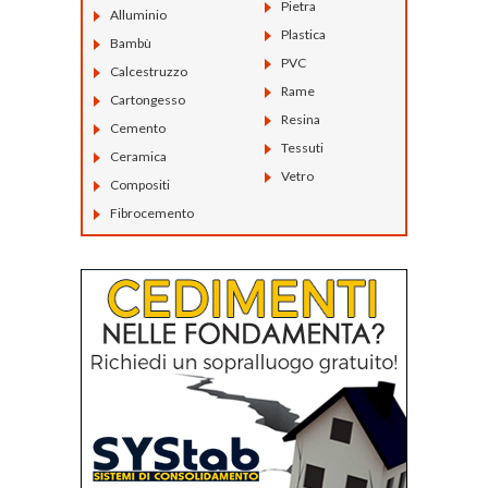
Pietra
Alluminio
Plastica
Bambù
PVC
Calcestruzzo
Rame
Cartongesso
Resina
Cemento
Tessuti
Ceramica
Vetro
Compositi
Fibrocemento