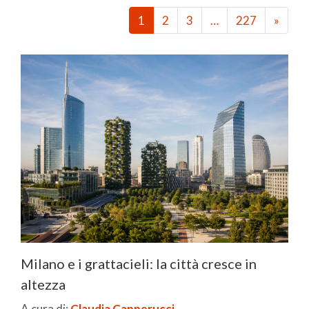
1
2
3
…
227
»
Milano e i grattacieli: la città cresce in
altezza
A cura di:
Claudia Capperucci