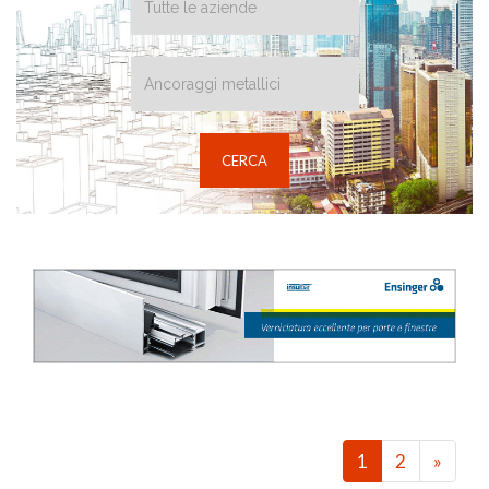
1
2
»