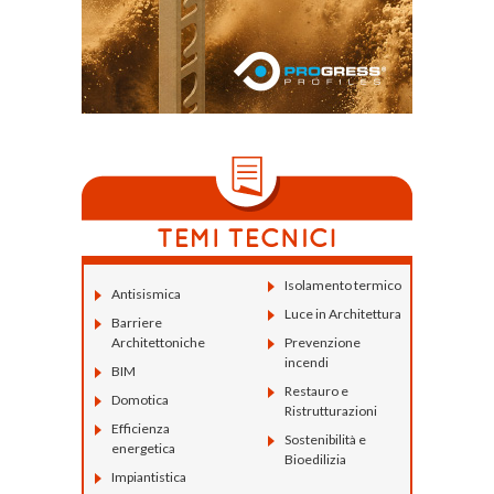
Isolamento termico
Antisismica
Luce in Architettura
Barriere
Architettoniche
Prevenzione
incendi
BIM
Restauro e
Domotica
Ristrutturazioni
Efficienza
Sostenibilità e
energetica
Bioedilizia
Impiantistica