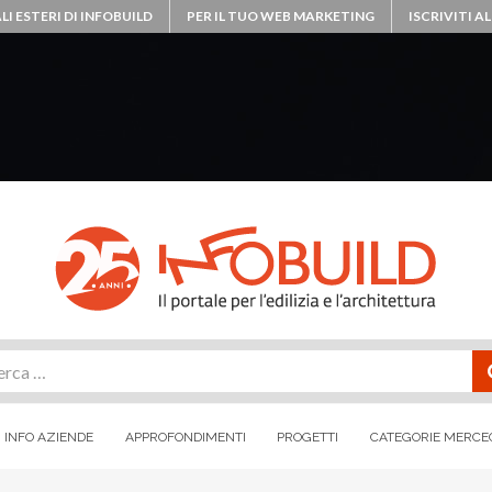
LI ESTERI DI INFOBUILD
PER IL TUO WEB MARKETING
ISCRIVITI 
rca
INFO AZIENDE
APPROFONDIMENTI
PROGETTI
CATEGORIE MERCE