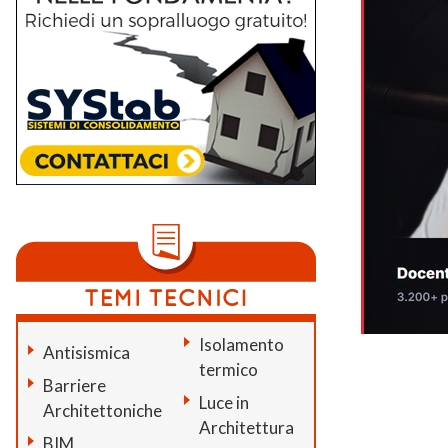
Isolamento
Antisismica
termico
Barriere
Luce in
Architettoniche
Architettura
BIM