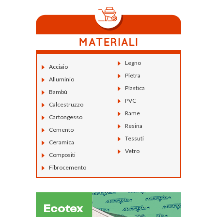
Legno
Acciaio
Pietra
Alluminio
Plastica
Bambù
PVC
Calcestruzzo
Rame
Cartongesso
Resina
Cemento
Tessuti
Ceramica
Vetro
Compositi
Fibrocemento