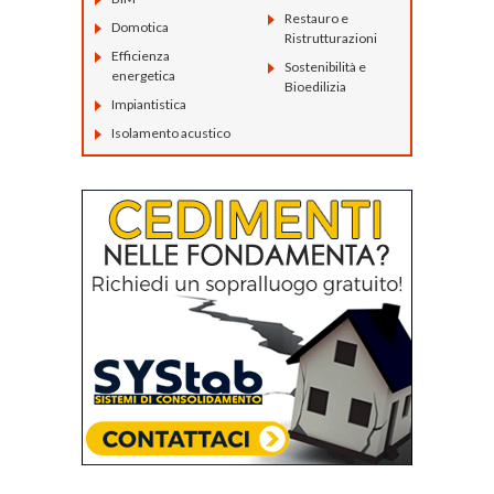
Restauro e
Domotica
Ristrutturazioni
Efficienza
Sostenibilità e
energetica
Bioedilizia
Impiantistica
Isolamento acustico