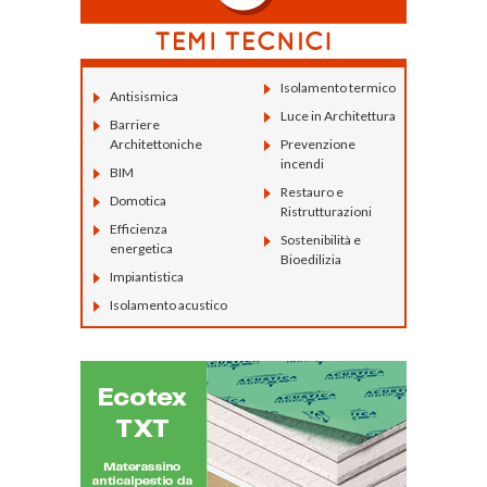
Isolamento termico
Antisismica
Luce in Architettura
Barriere
Architettoniche
Prevenzione
incendi
BIM
Restauro e
Domotica
Ristrutturazioni
Efficienza
Sostenibilità e
energetica
Bioedilizia
Impiantistica
Isolamento acustico