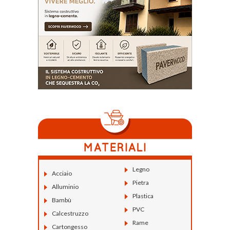
Legno
Acciaio
Pietra
Alluminio
Plastica
Bambù
PVC
Calcestruzzo
Rame
Cartongesso