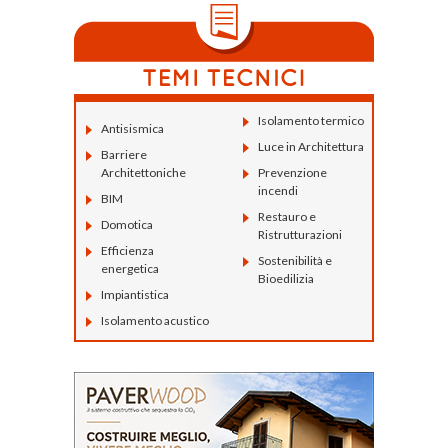
Isolamento termico
Antisismica
Luce in Architettura
Barriere
Architettoniche
Prevenzione
incendi
BIM
Restauro e
Domotica
Ristrutturazioni
Efficienza
Sostenibilità e
energetica
Bioedilizia
Impiantistica
Isolamento acustico