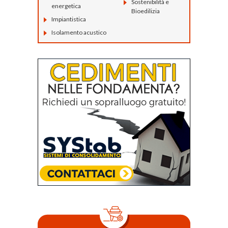
Sostenibilità e
energetica
Bioedilizia
Impiantistica
Isolamento acustico