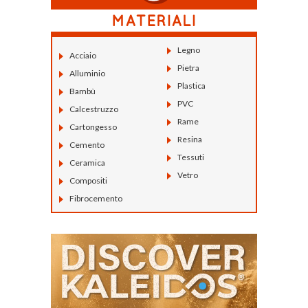
Legno
Acciaio
Pietra
Alluminio
Plastica
Bambù
PVC
Calcestruzzo
Rame
Cartongesso
Resina
Cemento
Tessuti
Ceramica
Vetro
Compositi
Fibrocemento